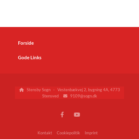
Forside
Gode Links
Stensby Sogn · Vestenbækvej 2, bygning 4A, 4773

Stensved
9109@sogn.dk

Kontakt
Cookiepolitik
Imprint