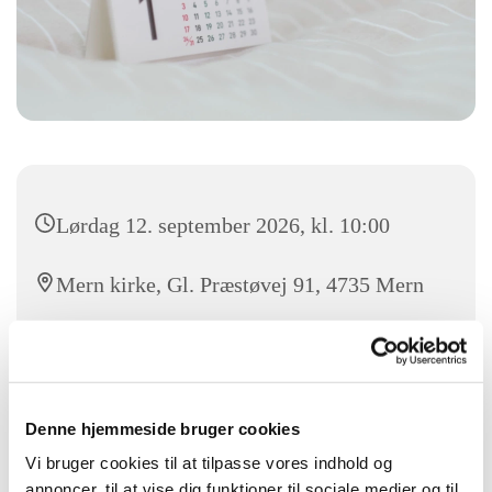
Lørdag 12. september 2026, kl. 10:00
Mern kirke, Gl. Præstøvej 91, 4735 Mern
N.N.
Denne hjemmeside bruger cookies
Vær med til en familievenlig gudstjeneste om lørdagen med
Vi bruger cookies til at tilpasse vores indhold og
mulighed for dåb.
annoncer, til at vise dig funktioner til sociale medier og til