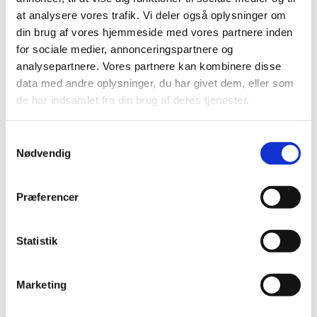
at analysere vores trafik. Vi deler også oplysninger om
din brug af vores hjemmeside med vores partnere inden
for sociale medier, annonceringspartnere og
analysepartnere. Vores partnere kan kombinere disse
data med andre oplysninger, du har givet dem, eller som
de har indsamlet fra din brug af deres tjenester.
S
Nødvendig
a
m
t
Præferencer
y
k
k
Statistik
e
v
Marketing
a
l