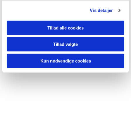
g
Du vil måske også kunne lide...
Vis detaljer
Tillad alle cookies
Tillad valgte
Kun nødvendige cookies