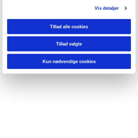
g
Du vil måske også kunne lide...
Vis detaljer
Tillad alle cookies
Tillad valgte
Kun nødvendige cookies