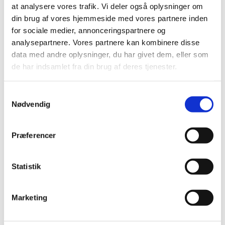
at analysere vores trafik. Vi deler også oplysninger om
din brug af vores hjemmeside med vores partnere inden
for sociale medier, annonceringspartnere og
analysepartnere. Vores partnere kan kombinere disse
data med andre oplysninger, du har givet dem, eller som
de har indsamlet fra din brug af deres tjenester.
S
Nødvendig
a
m
t
Præferencer
y
k
k
Statistik
e
v
Marketing
a
l