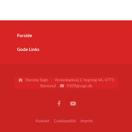
Forside
Gode Links
Stensby Sogn · Vestenbækvej 2, bygning 4A, 4773

Stensved
9109@sogn.dk

Kontakt
Cookiepolitik
Imprint