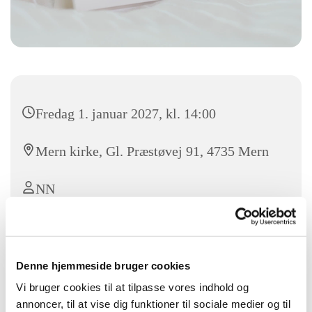
Fredag 1. januar 2027, kl. 14:00
Mern kirke, Gl. Præstøvej 91, 4735 Mern
NN
Vel mødt til nytårsgudstjeneste i Mern kirke. Efter
Denne hjemmeside bruger cookies
gudstjeneste inviterer menighedsrådet til at ønske hinanden
Vi bruger cookies til at tilpasse vores indhold og
Godt Nytår med et glas bobler og en kransekage.
annoncer, til at vise dig funktioner til sociale medier og til