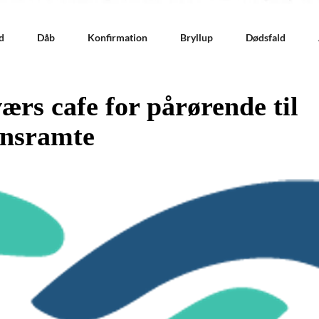
d
Dåb
Konfirmation
Bryllup
Dødsfald
rs cafe for pårørende til
nsramte