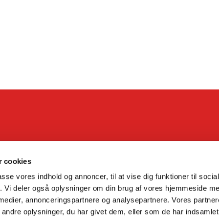
 cookies
tensby Sogn · Vestenbækvej 2, bygning 4A, 4773 Stensved
9109@sog

passe vores indhold og annoncer, til at vise dig funktioner til soci
fik. Vi deler også oplysninger om din brug af vores hjemmeside m
 medier, annonceringspartnere og analysepartnere. Vores partne
Kontakt
Cookiepolitik
Imprint
ndre oplysninger, du har givet dem, eller som de har indsamlet 