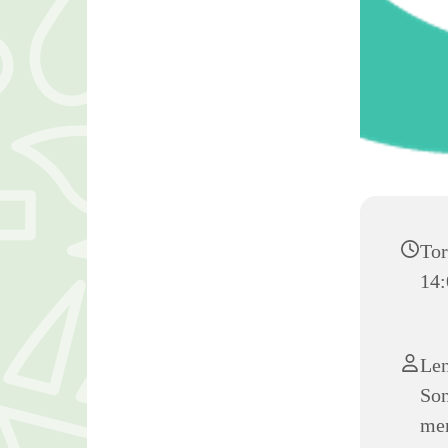
Tor
14:
Len
Son
men