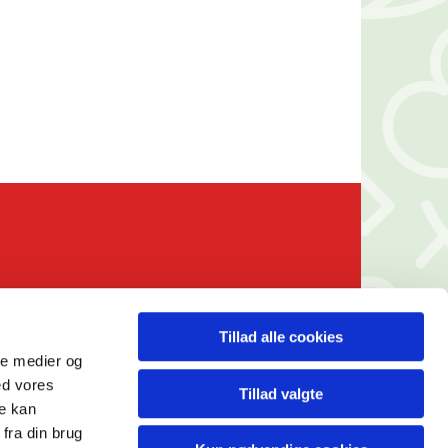
Tillad alle cookies
n.dk
ale medier og
ed vores
Tillad valgte
re kan
fra din brug