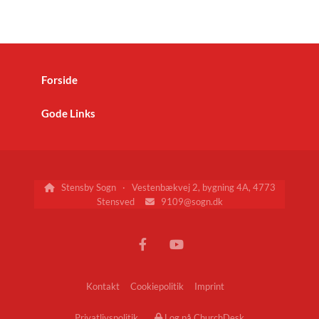
Forside
Gode Links
Stensby Sogn · Vestenbækvej 2, bygning 4A, 4773

Stensved
9109@sogn.dk

Kontakt
Cookiepolitik
Imprint
Privatlivspolitik
Log på ChurchDesk