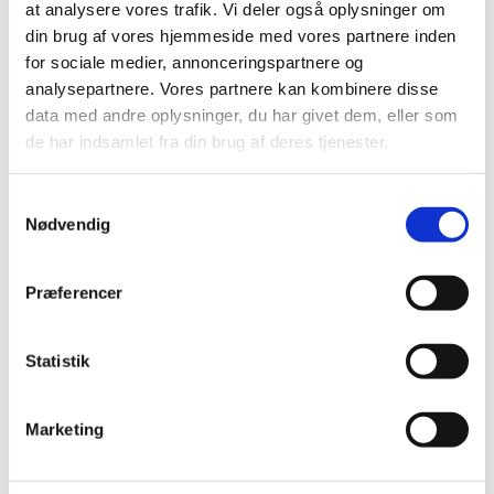
at analysere vores trafik. Vi deler også oplysninger om
din brug af vores hjemmeside med vores partnere inden
for sociale medier, annonceringspartnere og
analysepartnere. Vores partnere kan kombinere disse
data med andre oplysninger, du har givet dem, eller som
de har indsamlet fra din brug af deres tjenester.
S
Nødvendig
a
m
t
Præferencer
y
k
k
Statistik
e
v
Marketing
a
l
g