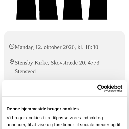
Mandag 12. oktober 2026, kl. 18:30
Stensby Kirke, Skovstræde 20, 4773
Stensved
Kom og syng med sangglade mennesker i Stensby kirke fra
Denne hjemmeside bruger cookies
18.30-19.30. Alle er velkommen.
Vi bruger cookies til at tilpasse vores indhold og
For mere information kontakt Frank Løvendahl 25 13 48 52
annoncer, til at vise dig funktioner til sociale medier og til