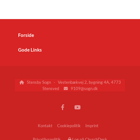
Forside
Gode Links
Stensby Sogn · Vestenbækvej 2, bygning 4A, 4773

Stensved
9109@sogn.dk

Kontakt
Cookiepolitik
Imprint
Privatlivspolitik
Log på ChurchDesk