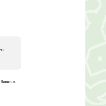
æde
 velkommen.