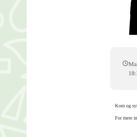
Man
18:
Kom og syn
For mere i