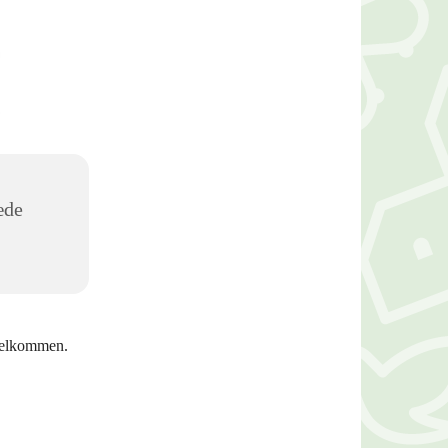
æde
 velkommen.