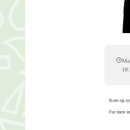
Man
18:
Kom og syn
For mere i