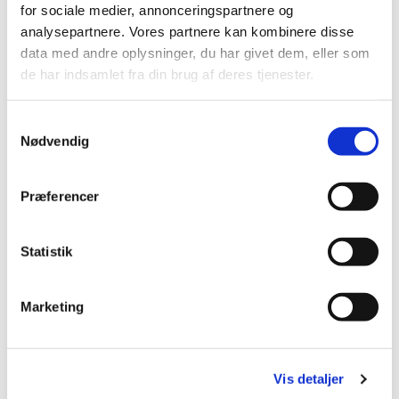
for sociale medier, annonceringspartnere og
analysepartnere. Vores partnere kan kombinere disse
data med andre oplysninger, du har givet dem, eller som
de har indsamlet fra din brug af deres tjenester.
S
Nødvendig
a
m
t
Præferencer
y
k
k
Statistik
e
v
Marketing
Du vil måske også kunne lide...
a
l
g
Vis detaljer