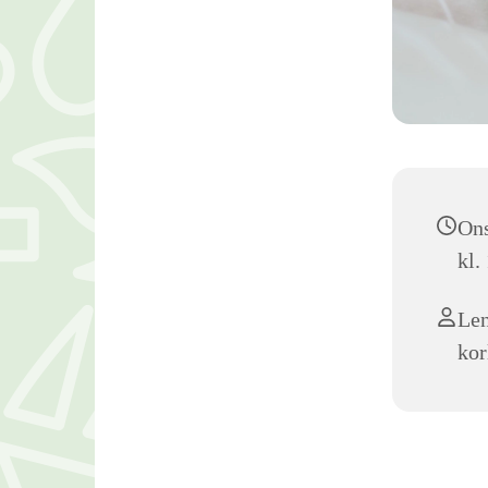
Ons
kl.
Len
kor