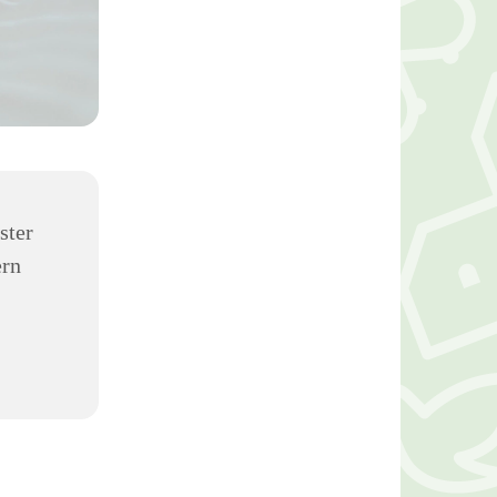
ster
ern