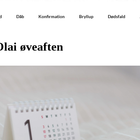
d
Dåb
Konfirmation
Bryllup
Dødsfald
Olai øveaften