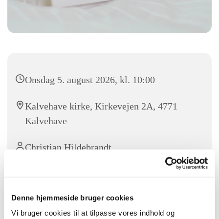
Onsdag 5. august 2026, kl. 10:00
Kalvehave kirke, Kirkevejen 2A, 4771
Kalvehave
Christian Hildebrandt
Denne hjemmeside bruger cookies
Velkommen til Sommerandagt i Kalvehave kirke. Et lille
pusterum til at få ro på sommerens oplevelser.
Vi bruger cookies til at tilpasse vores indhold og