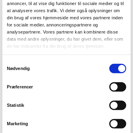
annoncer, til at vise dig funktioner til sociale medier og til
Efter andagten serveres en kop kaffe. Alle er velkomne.
at analysere vores trafik. Vi deler også oplysninger om
din brug af vores hjemmeside med vores partnere inden
for sociale medier, annonceringspartnere og
analysepartnere. Vores partnere kan kombinere disse
data med andre oplysninger, du har givet dem, eller som
de har indsamlet fra din brug af deres tjenester.
S
Nødvendig
a
m
t
Præferencer
y
k
k
Statistik
e
v
Marketing
a