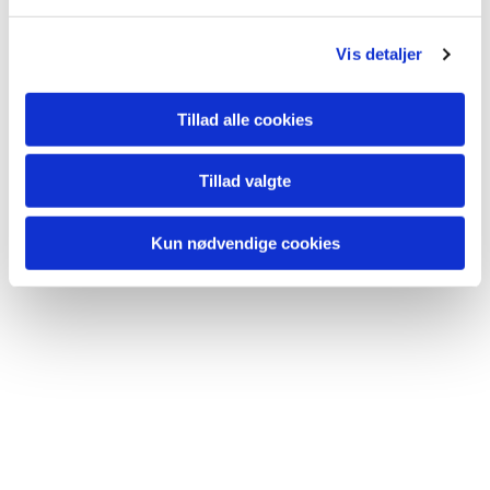
l
g
Vis detaljer
Du vil måske også kunne lide...
Tillad alle cookies
Tillad valgte
Kun nødvendige cookies